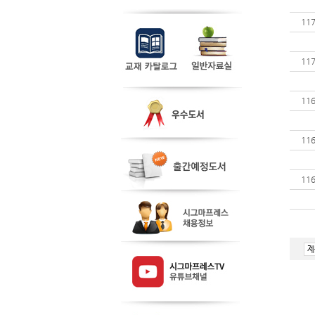
11
11
11
11
11