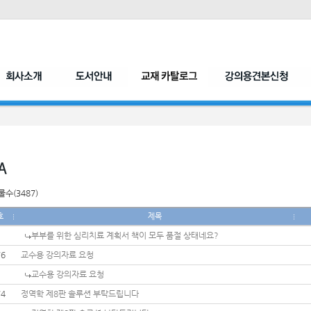
수(3487)
호
제목
부부를 위한 심리치료 계획서 책이 모두 품절 상태네요?
76
교수용 강의자료 요청
교수용 강의자료 요청
74
정역학 제8판 솔루션 부탁드립니다