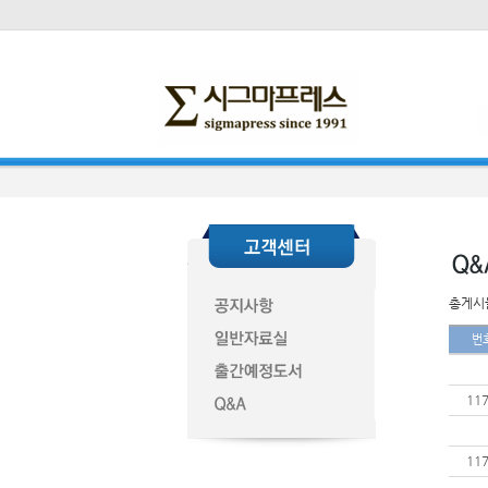
총게시물
번
11
11