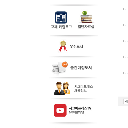
12
12
12
12
12