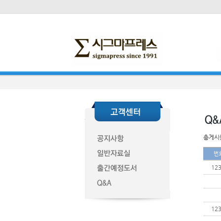
총게시물
번
12
12