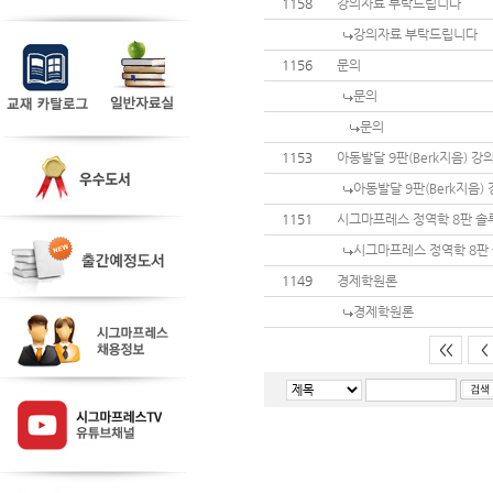
1158
강의자료 부탁드립니다
강의자료 부탁드립니다
1156
문의
문의
문의
1153
아동발달 9판(Berk지음) 
아동발달 9판(Berk지음
1151
시그마프레스 정역학 8판 
시그마프레스 정역학 8판
1149
경제학원론
경제학원론
<<
<