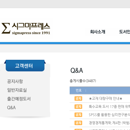
총게시물수(3487)
번호
★교재 대량구매 안내★
특수교육 도서 17종 판매 위
SPSS를 활용한 심리연구분석
경영경제통계학,제4판 (박범조