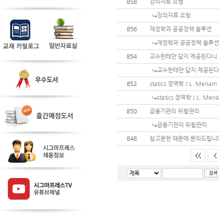
858
강의자료 요청
강의자료 요청
856
재정학과 공공정책 솔루션
재정학과 공공정책 솔루션
854
교수한테만 답지 제공된다니
교수한테만 답지 제공된
852
statics 정역학 J.L. Meria
statics 정역학 J.L. Me
850
금융기관의 위험관리
금융기관의 위험관리
848
참고문헌 때문에 문의드립니
<<
<