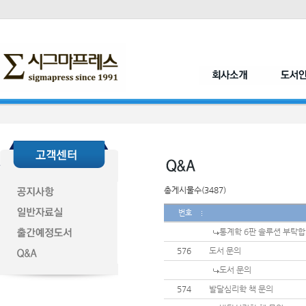
총게시물수(3487)
번호
통계학 6판 솔루션 부탁합
576
도서 문의
도서 문의
574
발달심리학 책 문의