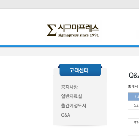
총게시물
번
53
53