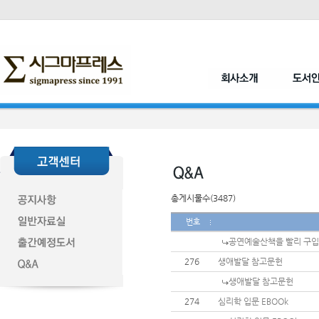
총게시물수(3487)
번호
공연예술산책을 빨리 구입
276
생애발달 참고문헌
생애발달 참고문헌
274
심리학 입문 EBOOk