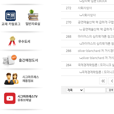
심리학 입문 EBOOk
272
사회사상사
사회사상사
270
공연예술산책 책 급하게 구
공연예술산책 책 급하게 
268
마이어스의 심리학개론 참고
마이어스의 심리학개론 참
266
oliver blanchard 저 거
oliver blanchard 저
264
국제경제학원론 ( 도미니크 살
국제경제학원론 ( 도미니크
<<
<