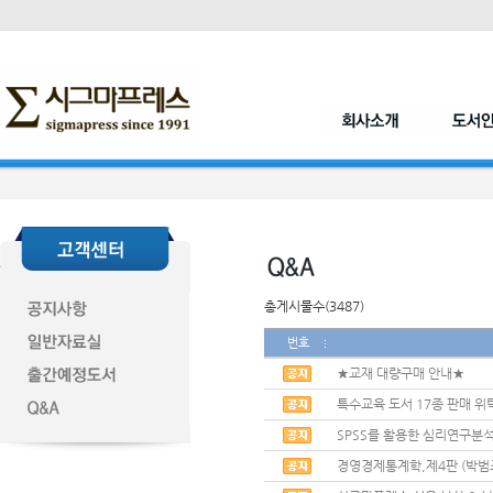
총게시물수(3487)
번호
★교재 대량구매 안내★
특수교육 도서 17종 판매 위
SPSS를 활용한 심리연구분석
경영경제통계학,제4판 (박범조