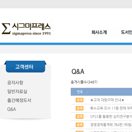
총게시물수(3487)
번호
★교재 대량구매 안내★
특수교육 도서 17종 판매 위
SPSS를 활용한 심리연구분석
경영경제통계학,제4판 (박범조