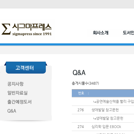
총게시물수(3487)
번호
공연예술산책을 빨리 구입
276
생애발달 참고문헌
생애발달 참고문헌
274
심리학 입문 EBOOk