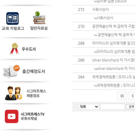
심리학 입문 EBOOk
272
사회사상사
사회사상사
270
공연예술산책 책 급하게 구
공연예술산책 책 급하게 
268
마이어스의 심리학개론 참고
마이어스의 심리학개론 참
266
oliver blanchard 저 거
oliver blanchard 저
264
국제경제학원론 ( 도미니크 살
국제경제학원론 ( 도미니크
<<
<