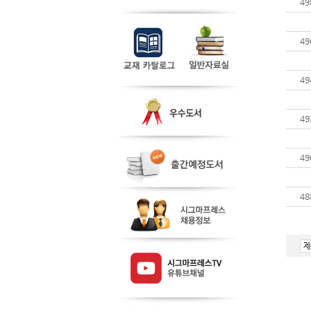
49
49
49
49
49
48