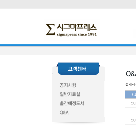
총게시물
번
50
50