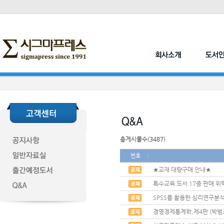
총게시물수(3487)
번호
★교재 대량구매 안내★
특수교육 도서 17종 판매 위
SPSS를 활용한 심리연구분석
경영경제통계학,제4판 (박범조