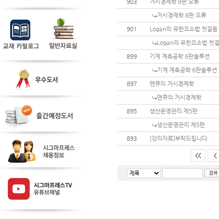
903
거시경제학 8판 오류
거시경제학 8판 오류
901
Logan의 유한요소법 첫걸음
Logan의 유한요소법 첫
899
기계 계측공학 6판솔루션
기계 계측공학 6판솔루션
897
맨큐의 거시경제학
맨큐의 거시경제학
895
생산운영관리 제5판
생산운영관리 제5판
893
[강의자료]부탁드립니다.
<<
<