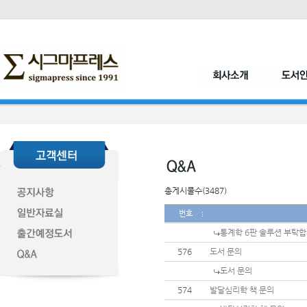
총게시물수(3487)
번호
통계학 6판 솔루션 부탁합
576
도서 문의
도서 문의
574
발달심리학 책 문의