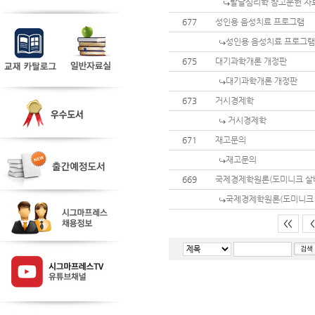
발달심리학 참고문헌 자
677
성인용 음성치료 프로그램
성인용 음성치료 프로그램
675
대기과학개론 개정판
대기과학개론 개정판
673
거시경제학
거시경제학
671
재고문의
재고문의
669
국제경제학원론(도미니크 살바
국제경제학원론(도미니크 
<<
<