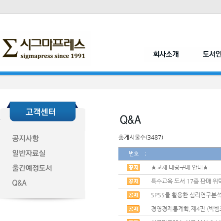
총게시물수(3487)
번호
★교재 대량구매 안내★
특수교육 도서 17종 판매 위
SPSS를 활용한 심리연구분석
경영경제통계학,제4판 (박범조