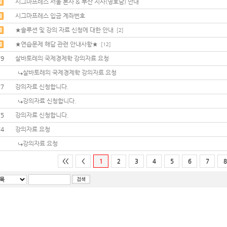
시그마프레스 서울 본사 & 부산 지사(영호남) 안내
시그마프레스 입금 계좌번호
★솔루션 및 강의 자료 신청에 대한 안내
[2]
★연습문제 해답 관련 안내사항★
[12]
79
살바토레의 국제경제학 강의자료 요청
살바토레의 국제경제학 강의자료 요청
77
강의자료 신청합니다.
강의자료 신청합니다.
75
강의자료 신청합니다.
74
강의자료 요청
강의자료 요청
<<
<
1
2
3
4
5
6
7
8