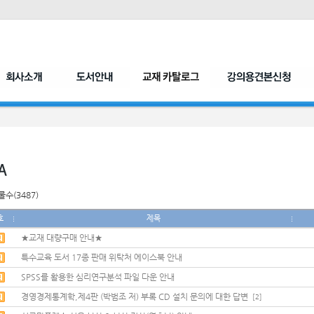
수(3487)
호
제목
★교재 대량구매 안내★
특수교육 도서 17종 판매 위탁처 에이스북 안내
SPSS를 활용한 심리연구분석 파일 다운 안내
경영경제통계학,제4판 (박범조 저) 부록 CD 설치 문의에 대한 답변
[2]