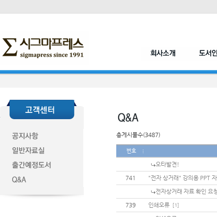
총게시물수(3487)
번호
오타발견!
741
"전자 상거래" 강의용 PPT 
전자상거래 자료 확인 요
739
인쇄오류
[1]