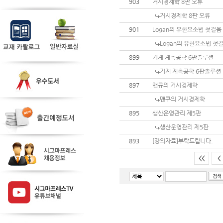
903
거시경제학 8판 오류
거시경제학 8판 오류
901
Logan의 유한요소법 첫걸음
Logan의 유한요소법 첫
899
기계 계측공학 6판솔루션
기계 계측공학 6판솔루션
897
맨큐의 거시경제학
맨큐의 거시경제학
895
생산운영관리 제5판
생산운영관리 제5판
893
[강의자료]부탁드립니다.
<<
<