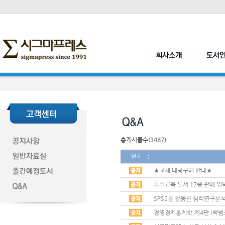
총게시물수(3487)
번호
★교재 대량구매 안내★
특수교육 도서 17종 판매 위
SPSS를 활용한 심리연구분석
경영경제통계학,제4판 (박범조