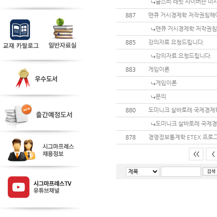
굴스비 레빗 사이버슨 미
887
맨큐 거시경제학 저작권침해에
맨큐 거시경제학 저작권침
885
강의자료 요청드립니다.
강의자료 요청드립니다.
883
게임이론
게임이론
문의
880
도미니크 살바토레 국제경제
도미니크 살바토레 국제
878
경영정보통계학 ETEX 프로
<<
<