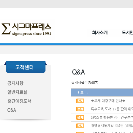
총게시물수(3487)
번호
★교재 대량구매 안내★
특수교육 도서 17종 판매 위
SPSS를 활용한 심리연구분석
경영경제통계학,제4판 (박범조