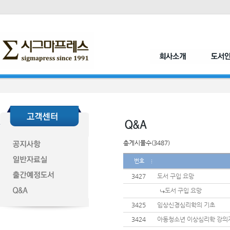
총게시물수(3487)
번호
3427
도서 구입 요망
도서 구입 요망
3425
임상신경심리학의 기초
3424
아동청소년 이상심리학 강의