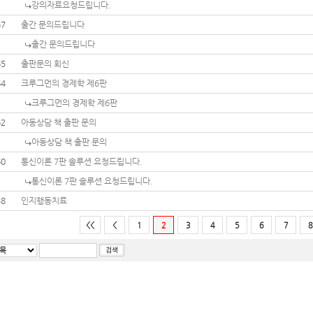
강의자료요청드립니다.
67
출간 문의드립니다
출간 문의드립니다
65
출판문의 회신
64
크루그먼의 경제학 제6판
크루그먼의 경제학 제6판
62
아동상담 책 출판 문의
아동상담 책 출판 문의
60
통신이론 7판 솔루션 요청드립니다.
통신이론 7판 솔루션 요청드립니다.
58
인지행동치료
<<
<
1
2
3
4
5
6
7
8