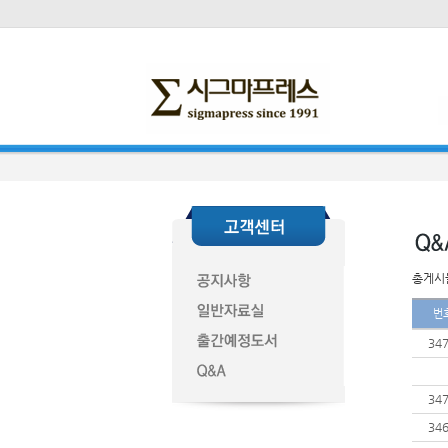
총게시물
번
34
34
34