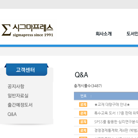
총게시물수(3487)
번호
★교재 대량구매 안내★
특수교육 도서 17종 판매 위
SPSS를 활용한 심리연구분석
경영경제통계학,제4판 (박범조