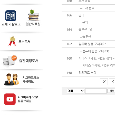
168
도서 문의
도서 문의
166
문의
문의
164
솔루션
[1]
솔루션
162
컴퓨터 원용 고체역학
컴퓨터 원용 고체역학
160
서비스 마케팅, 제2판 강의 
서비스 마케팅, 제2판 강
158
강의자료 부탁
<<
<