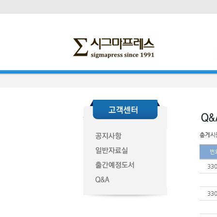
총게시물
번
33
33