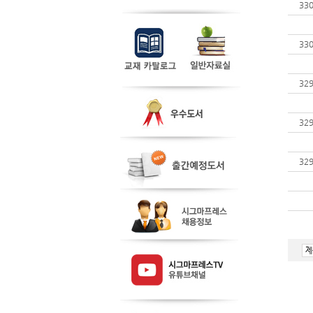
33
33
32
32
32