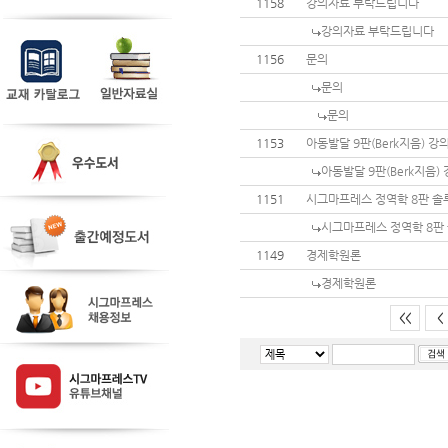
1158
강의자료 부탁드립니다
강의자료 부탁드립니다
1156
문의
문의
문의
1153
아동발달 9판(Berk지음) 
아동발달 9판(Berk지음
1151
시그마프레스 정역학 8판 
시그마프레스 정역학 8판
1149
경제학원론
경제학원론
<<
<