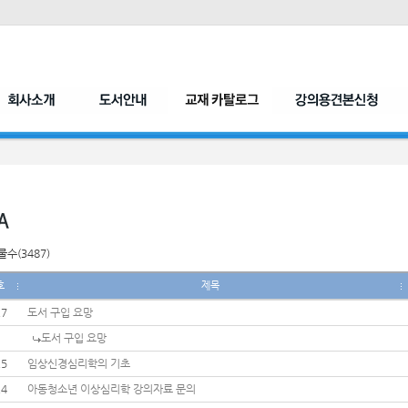
수(3487)
호
제목
27
도서 구입 요망
도서 구입 요망
25
임상신경심리학의 기초
24
아동청소년 이상심리학 강의자료 문의