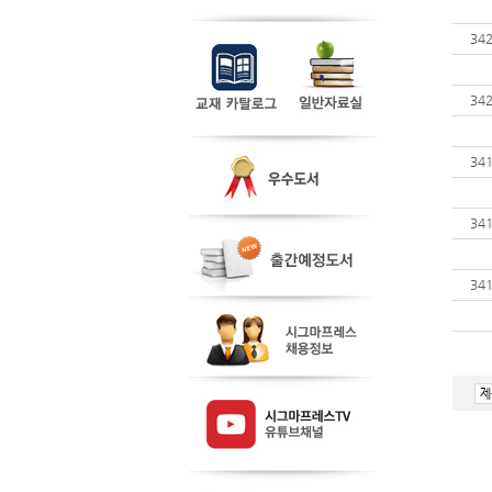
34
34
34
34
34