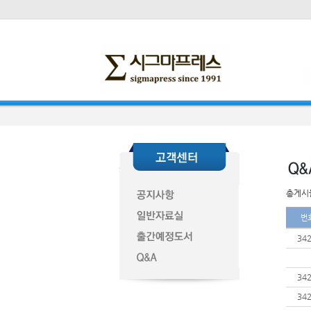
총게시물
번
34
34
34