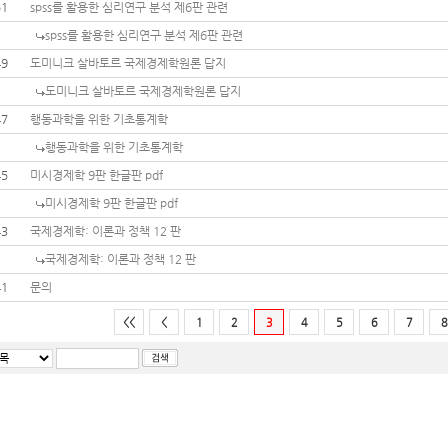
51
spss를 활용한 심리연구 분석 제6판 관련
spss를 활용한 심리연구 분석 제6판 관련
49
도미니크 살바토르 국제경제학원론 답지
도미니크 살바토르 국제경제학원론 답지
47
행동과학을 위한 기초통계학
행동과학을 위한 기초통계학
45
미시경제학 9판 한글판 pdf
미시경제학 9판 한글판 pdf
43
국제경제학: 이론과 정책 12 판
국제경제학: 이론과 정책 12 판
41
문의
<<
<
1
2
3
4
5
6
7
8