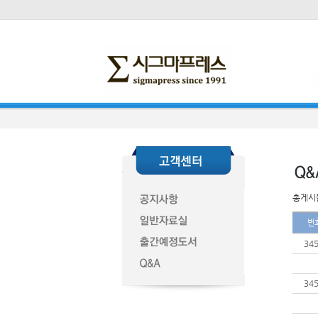
총게시물
번
34
34