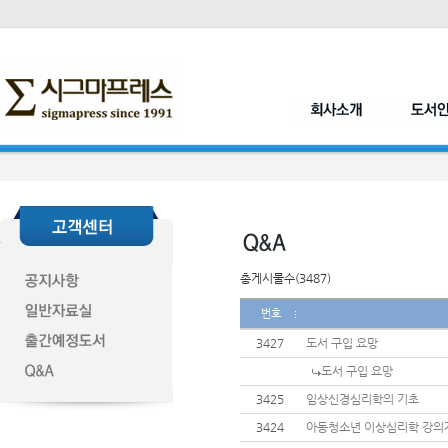
총게시물수(3487)
번호
3427
도서 구입 요망
도서 구입 요망
3425
임상신경심리학의 기초
3424
아동청소년 이상심리학 강의