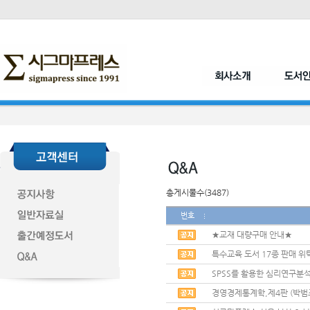
총게시물수(3487)
번호
★교재 대량구매 안내★
특수교육 도서 17종 판매 위
SPSS를 활용한 심리연구분석
경영경제통계학,제4판 (박범조