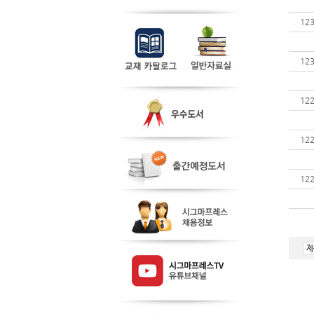
12
12
12
12
12