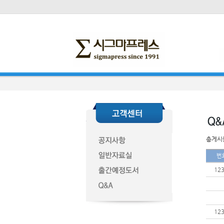
총게시물
번
12
12