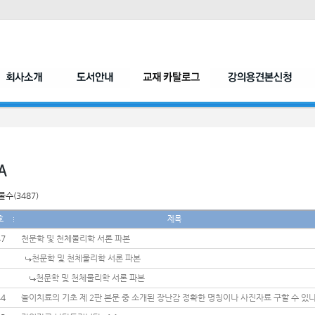
수(3487)
호
제목
47
천문학 및 천체물리학 서론 파본
천문학 및 천체물리학 서론 파본
천문학 및 천체물리학 서론 파본
44
놀이치료의 기초 제 2판 본문 중 소개된 장난감 정확한 명칭이나 사진자료 구할 수 있