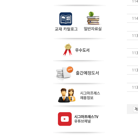
11
11
11
11
11
11