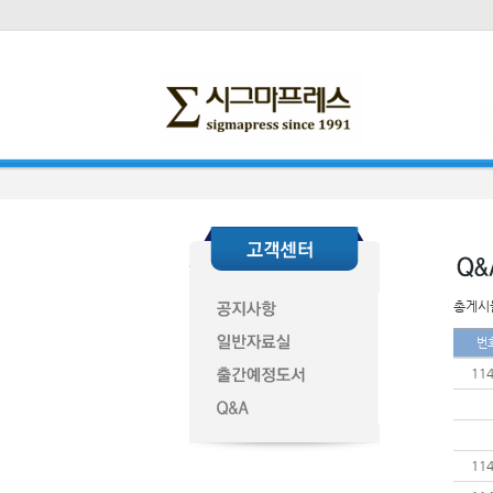
총게시물
번
11
11