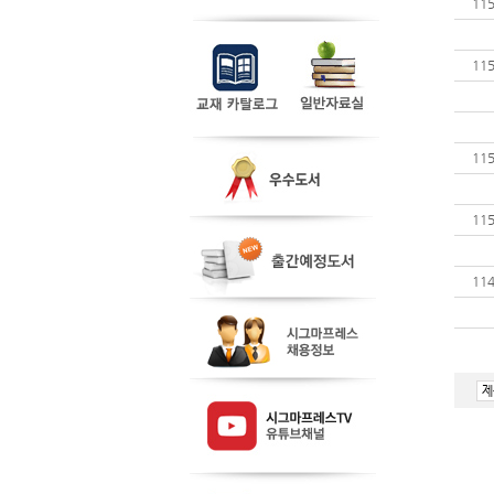
11
11
11
11
11