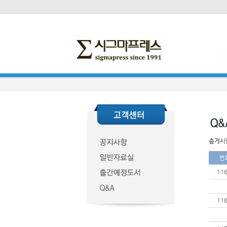
총게시물
번
11
11