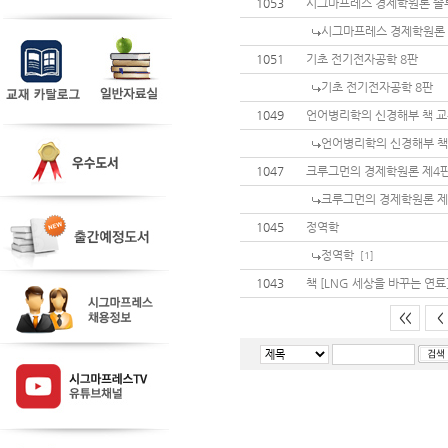
1053
시그마프레스 경제학원론 솔
시그마프레스 경제학원론
1051
기초 전기전자공학 8판
기초 전기전자공학 8판
1049
언어병리학의 신경해부 책 
언어병리학의 신경해부 책
1047
크루그먼의 경제학원론 제4
크루그먼의 경제학원론 제
1045
정역학
정역학
[1]
1043
책 [LNG 세상을 바꾸는 연료
<<
<