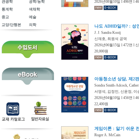
관광학
공학/농학
2026년08월10일 l 496면 l 
통계학
색채학
종교
예술
교양/단행본
의학
나도 ADHD일까? : 성
J. J. Sandra Kooij
신재호, 최원석 공역
2026년06월15일 l 472면 l 
20,000원
아동청소년 상담, 제2
Sondra Smith-Adcock, Cather
서영석, 김정민, 신윤정, 이
2026년04월10일 l 456면 l 
22,400원
게임이론 : 알기 쉬운 
Roger A. McCain