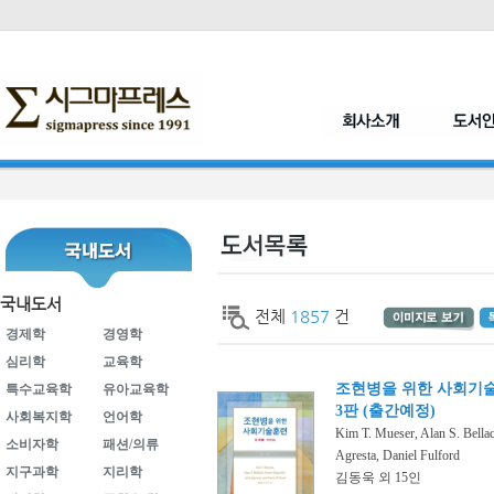
국내도서
전체
1857
건
경제학
경영학
심리학
교육학
조현병을 위한 사회기술훈
특수교육학
유아교육학
3판 (출간예정)
사회복지학
언어학
Kim T. Mueser, Alan S. Bellac
소비자학
패션/의류
Agresta, Daniel Fulford
지구과학
지리학
김동욱 외 15인