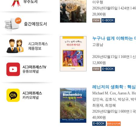
이우형
2026년03월05일 l 424면 l 
28,000원
누구나 쉽게 이해하는
고용남
2026년02월15일 l 168면 l
12,800원
레닌저의 생화학 : 핵심
Michael M. Cox, Aaron A. Hos
강인숙, 김호식, 박상규, 박
최원재, 최정혜
2026년02월05일 l 600면 l 
40,000원