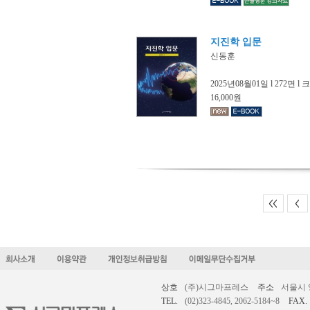
지진학 입문
신동훈
2025년08월01일 l 272면 l
16,000원
<<
<
상호
(주)시그마프레스
주소
서울시 
TEL.
(02)323-4845, 2062-5184~8
FAX.