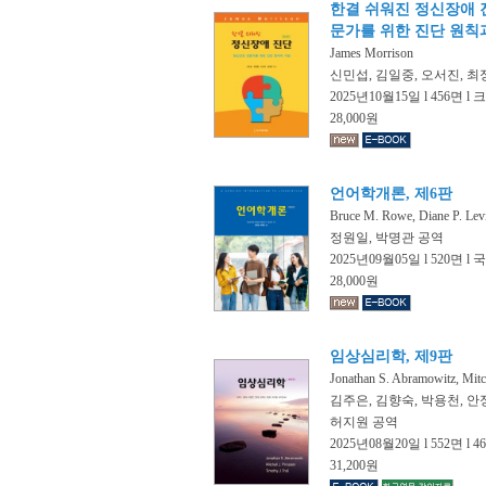
한결 쉬워진 정신장애 진
문가를 위한 진단 원칙
James Morrison
신민섭, 김일중, 오서진, 최
2025년10월15일 l 456면 l
28,000원
언어학개론, 제6판
Bruce M. Rowe, Diane P. Lev
정원일, 박명관 공역
2025년09월05일 l 520면 l 
28,000원
임상심리학, 제9판
Jonathan S. Abramowitz, Mitche
김주은, 김향숙, 박용천, 안
허지원 공역
2025년08월20일 l 552면 l 
31,200원