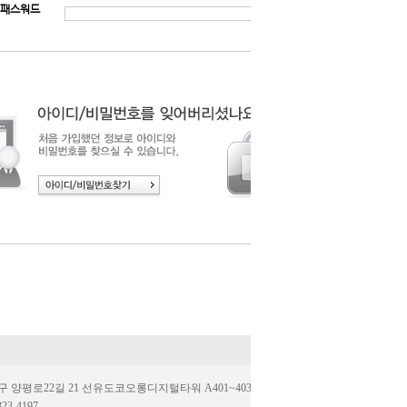
패스워드
양평로22길 21 선유도코오롱디지털타워 A401~403호(우.07205)
323-4197