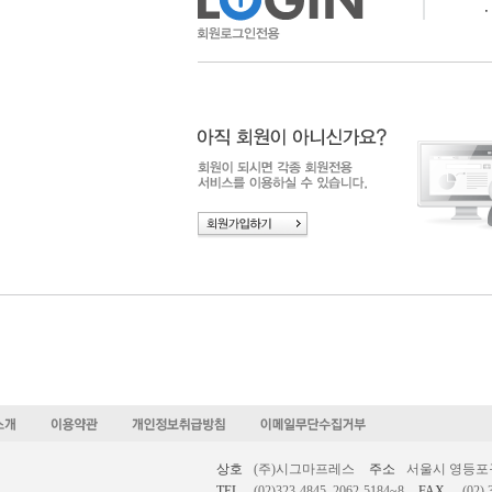
ㆍ
상호
(주)시그마프레스
주소
서울시 영등포구 
TEL.
(02)323-4845, 2062-5184~8
FAX.
(02) 