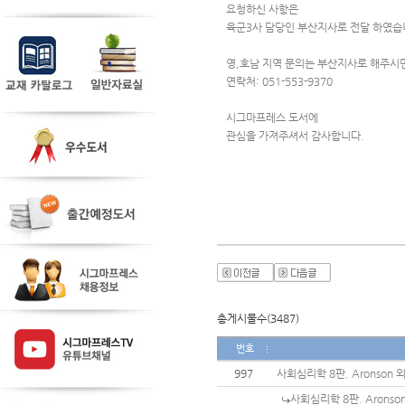
요청하신 사항은
육군3사 담당인 부산지사로 전달 하였습
영,호남 지역 문의는 부산지사로 해주시면
연락처: 051-553-9370
시그마프레스 도서에 
관심을 가져주셔서 감사합니다.
총게시물수(3487)
번호
997
사회심리학 8판. Aronson 
사회심리학 8판. Aronso