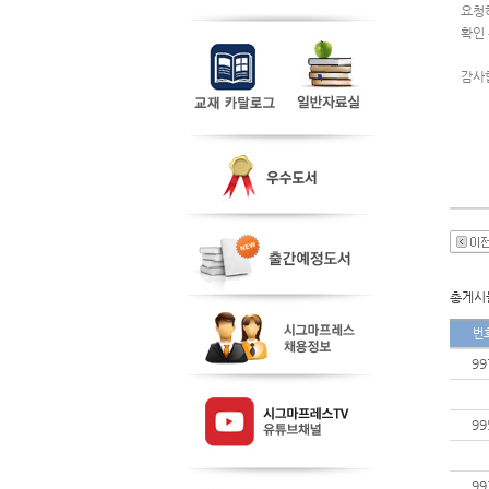
요청
확인
감사
총게시물
번
99
99
99