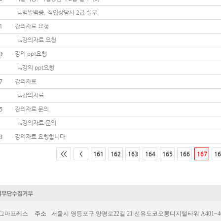
백발백중, 직업상담사 2급 실무
1
강의자료 요청
강의자료 요청
9
강의 ppt요청
강의 ppt요청
7
강의자료
강의자료
5
강의자료 문의
강의자료 문의
3
강의자료 요청합니다.
<<
<
161
162
163
164
165
166
167
16
시그마프레스
주소
서울시 영등포구 양평로22길 21 선유도코오롱디지털타워 A401~403호