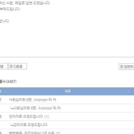
하신 사항, 메일로 답변 드렸습니다.
 부탁드립니다.
합니다. 
수(3487)
호
제목
7
사회심리학 8판. Aronson 외 저
사회심리학 8판. Aronson 외 저
5
강의자료 요청드립니다
[1]
강의자료 요청드립니다
3
백발백중, 직업상담사 2급 실무
[2]