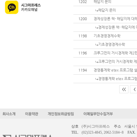
1202
해답지 문의
해답지 문의
1200
경제성장론 책- 해답지에 대
경제성장론 책- 해답지에 
1198
기초경영경제수학
기초경영경제수학
1196
크루그먼의 거시경제학 제2판
크루그먼의 거시경제학 제
1194
경영통계학 etex 프로그램 
경영통계학 etex 프로그
<<
<
상호
(주)시그마프레스
주소
서울시 
TEL.
(02)323-4845, 2062-5184~8
FAX.