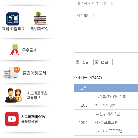
강의자료 요청드립니다. 
감사합니다.  
총게시물수(3487)
번호
기초경영경제수학
1206
맨큐 거시 9판
맨큐 거시 9판
1204
ETEX 프로그램
ETEX 프로그램