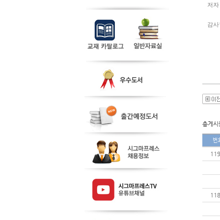
저자
감사
총게시물
번
11
11