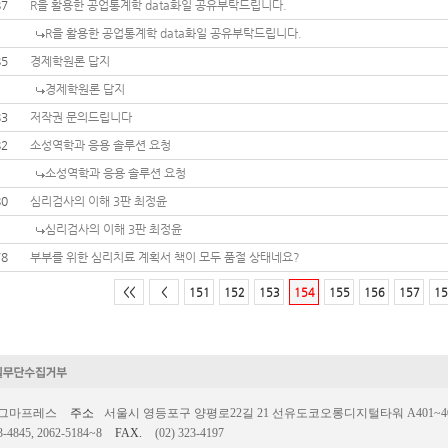
87
R을 활용한 공업통계학 data화일 공유부탁드립니다.
R을 활용한 공업통계학 data화일 공유부탁드립니다.
85
경제학원론 답지
경제학원론 답지
83
저작권 문의드립니다
82
소성역학과 응용 솔루션 요청
소성역학과 응용 솔루션 요청
80
심리검사의 이해 3판 최정윤
심리검사의 이해 3판 최정윤
78
부부를 위한 심리치료 계획서 책이 모두 품절 상태네요?
<<
<
151
152
153
154
155
156
157
15
시그마프레스
주소
서울시 영등포구 양평로22길 21 선유도코오롱디지털타워 A401~403호
3-4845, 2062-5184~8
FAX.
(02) 323-4197