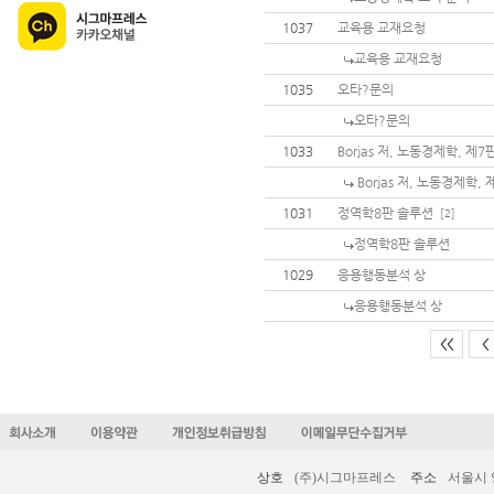
1037
교육용 교재요청
교육용 교재요청
1035
오타?문의
오타?문의
1033
Borjas 저, 노동경제학, 제
Borjas 저, 노동경제학,
1031
정역학8판 솔루션
[2]
정역학8판 솔루션
1029
응용행동분석 상
응용행동분석 상
<<
<
상호
(주)시그마프레스
주소
서울시 