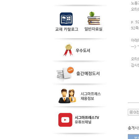
노동
오타
p. 9
92쪽
아래
ㅡ> 
오타
감사
총게시물
번