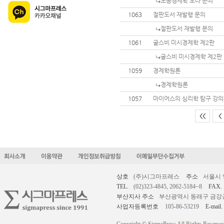
노동경제학 오타 문의
1063
절판도서 재발행 문의
절판도서 재발행 문의
1061
굴스비 미시경제학 제2판
굴스비 미시경제학 제2판
1059
경제학원론
경제학원론
1057
마이어스의 심리학 탐구 강
<<
<
상호
(주)시그마프레스
주소
서울시 
TEL.
(02)323-4845, 2062-5184~8
FAX.
부산지사 주소
부산광역시 동래구 금강공원로
사업자등록번호
105-86-53219
E-mail.