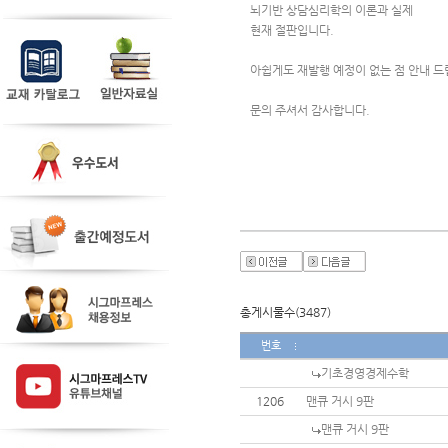
뇌기반 상담심리학의 이론과 실제
현재 절판입니다.
아쉽게도 재발행 예정이 없는 점 안내 드
문의 주셔서 감사합니다.
총게시물수(3487)
번호
기초경영경제수학
1206
맨큐 거시 9판
맨큐 거시 9판