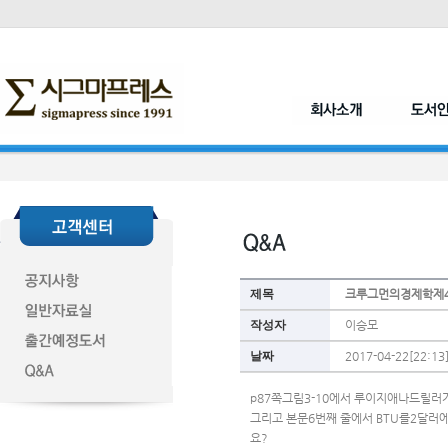
제목
크루그먼의경제학제4
작성자
이승모
날짜
2017-04-22[22:13
p87쪽그림3-10에서 루이지애나드릴러
그리고 본문6번째 줄에서 BTU를2달러
요?