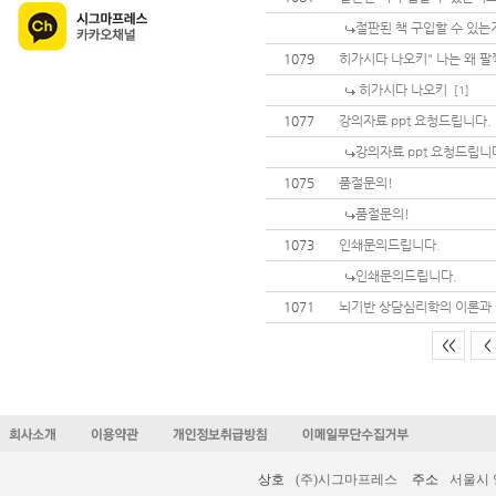
절판된 책 구입할 수 있는
1079
히가시다 나오키" 나는 왜 팔
히가시다 나오키
[1]
1077
강의자료 ppt 요청드립니다.
강의자료 ppt 요청드립니
1075
품절문의!
품절문의!
1073
인쇄문의드립니다.
인쇄문의드립니다.
1071
뇌기반 상담심리학의 이론과 
<<
<
상호
(주)시그마프레스
주소
서울시 