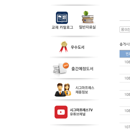
총게시물
번
10
10
10
10
10