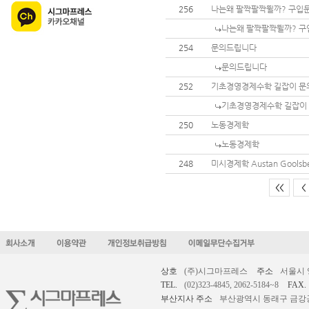
256
나는왜 팔짝팔짝뛸까? 구입
나는왜 팔짝팔짝뛸까? 구
254
문의드립니다
문의드립니다
252
기초경영경제수학 길잡이 문
기초경영경제수학 길잡이
250
노동경제학
노동경제학
248
미시경제학 Austan Goolsbe
<<
<
상호
(주)시그마프레스
주소
서울시 
TEL.
(02)323-4845, 2062-5184~8
FAX.
부산지사 주소
부산광역시 동래구 금강공원로